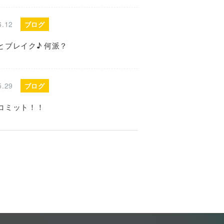
6.12
ブログ
とブレイク♪ 何派？
5.29
ブログ
コミット！！