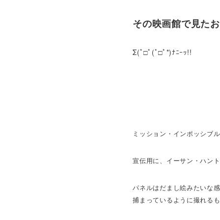
その映画館で見たお
Σ(ﾟ□ﾟ(ﾟ□ﾟ*)ﾅﾆｰｯ!!
ミッション・インポッシブ
宣伝用に、イーサン・ハン
パネルはだまし絵みたいな
捕まっているように撮れる