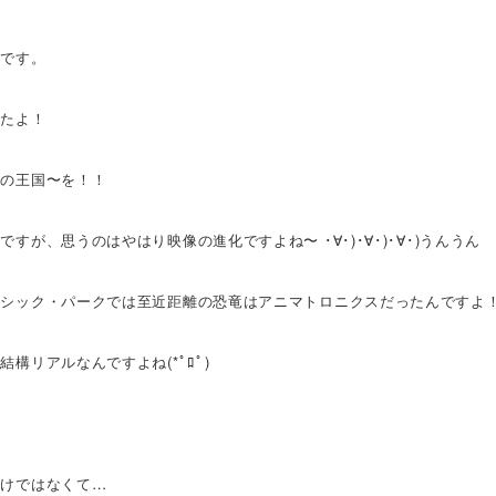
田です。
したよ！
炎の王国〜を！！
すが、思うのはやはり映像の進化ですよね〜 ･∀･)･∀･)･∀･)うんうん
ラシック・パークでは至近距離の恐竜はアニマトロニクスだったんですよ
構リアルなんですよね(*ﾟﾛﾟ)
わけではなくて…